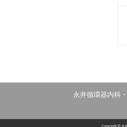
永井循環器内科・
Copyright
©
永